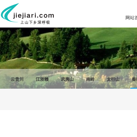
网站
云贵川
江浙赣
武夷山
南岭
太行山
秦